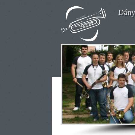
Ugrás a tartalomra
Dány