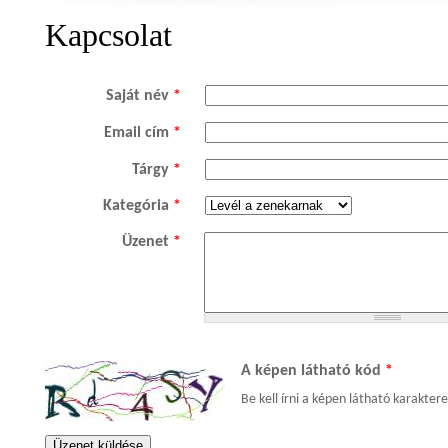
Kapcsolat
Saját név
*
Email cím
*
Tárgy
*
Kategória
*
Üzenet
*
A képen látható kód
*
Be kell írni a képen látható karakter