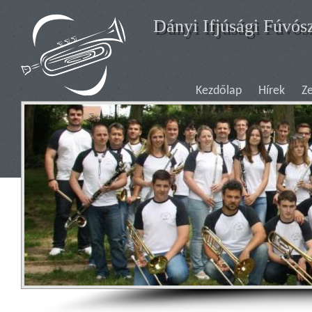
Ugrás a tartalomra
Dányi Ifjúsági Fúvós
Kezdőlap
Hírek
Z