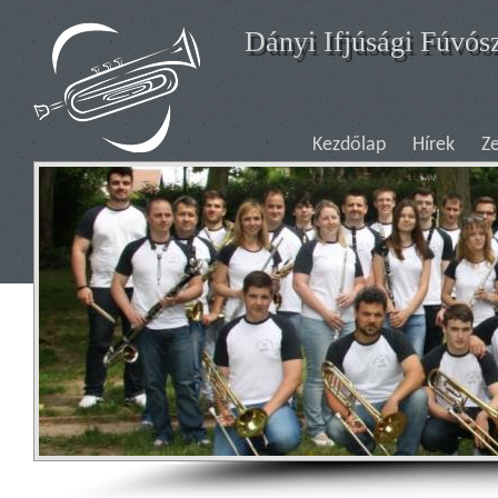
Ugrás a tartalomra
Dányi Ifjúsági Fúvós
Kezdőlap
Hírek
Z