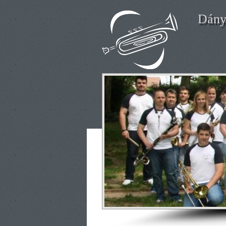
Ugrás a tartalomra
Dány